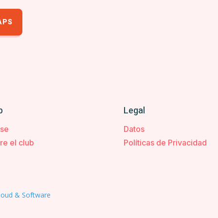
APS
b
Legal
rse
Datos
re el club
Políticas de Privacidad
loud & Software