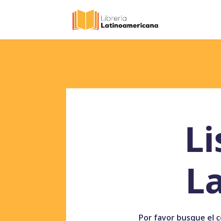
Li
L
Por favor busque el co