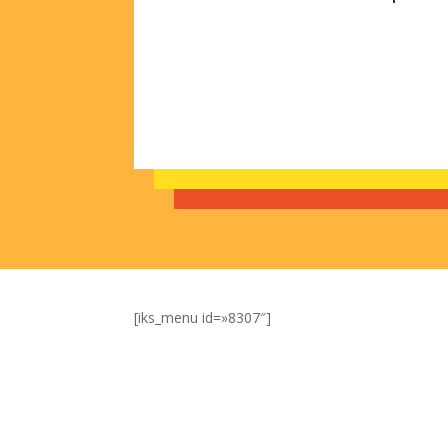
[iks_menu id=»8307″]