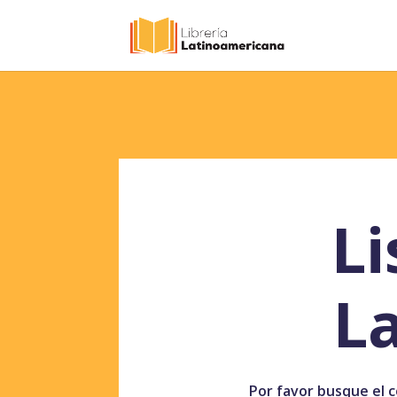
Li
L
Por favor busque el co