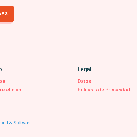
APS
b
Legal
rse
Datos
re el club
Políticas de Privacidad
loud & Software