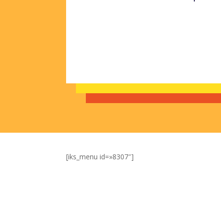
[iks_menu id=»8307″]