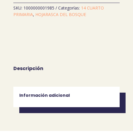
SB
SKU:
1000000001985
Categorías:
14 CUARTO
4
PRIMARIA
,
HOJARASCA DEL BOSQUE
(HOJARASCA)
cantidad
Descripción
Información adicional