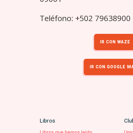
Teléfono: +502 79638900
IR CON WAZE
IR CON GOOGLE M
Libros
Clu
Libros que hemos leído
Uni