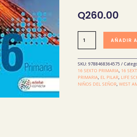
Q
260.00
CIENCIAS
AÑADIR 
NATURALES
Y
TEC
6
SKU:
9788468364575
Catego
EDEBE
16 SEXTO PRIMARIA
,
16 SEX
CONECTA
PRIMARIA
,
EL PILAR
,
LIFE S
cantidad
NIÑOS DEL SEÑOR
,
WEST A