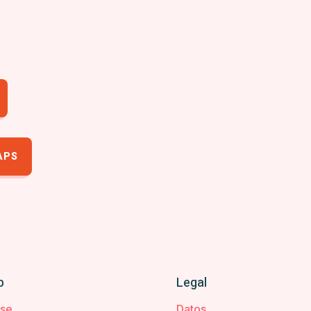
APS
b
Legal
rse
Datos