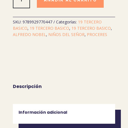
Y
LENGUAJE
+
CUADERNO
SKU:
9789929770447
Categorías:
19 TERCERO
DE
BASICO
,
19 TERCERO BASICO
,
19 TERCERO BASICO
,
TRABAJO
ALFREDO NOBEL
,
NIÑOS DEL SEÑOR
,
PROCERES
9
(FUTURO)
cantidad
Descripción
Información adicional