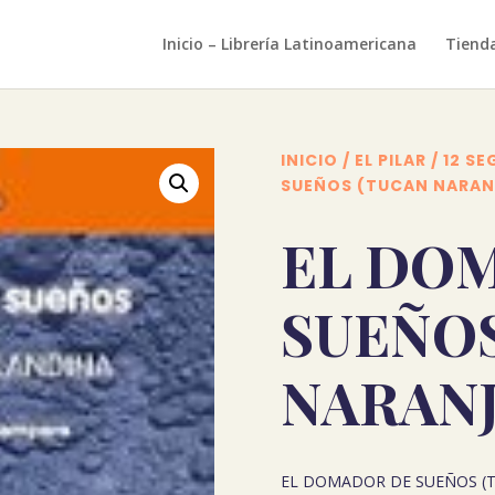
Inicio – Librería Latinoamericana
Tiend
INICIO
/
EL PILAR
/
12 SE
SUEÑOS (TUCAN NARAN
EL DO
SUEÑOS
NARANJ
EL DOMADOR DE SUEÑOS (