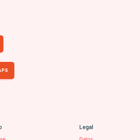
APS
b
Legal
rse
Datos