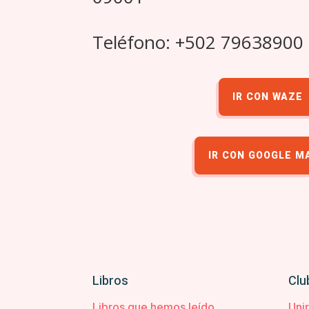
Teléfono: +502 79638900
IR CON WAZE
IR CON GOOGLE M
Libros
Clu
Libros que hemos leído
Uni