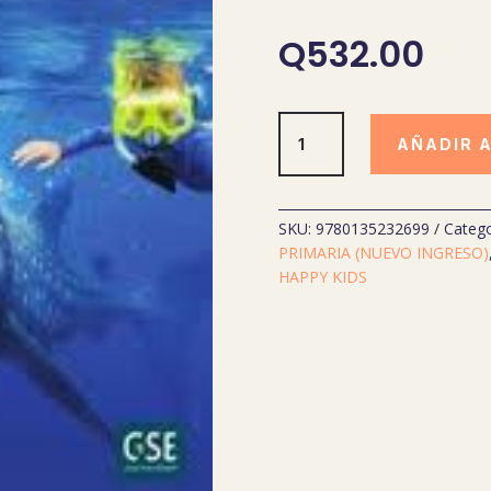
Q
532.00
NEW
AÑADIR 
CORNERSTONE
2
SB
cantidad
SKU:
9780135232699
Catego
PRIMARIA (NUEVO INGRESO)
HAPPY KIDS