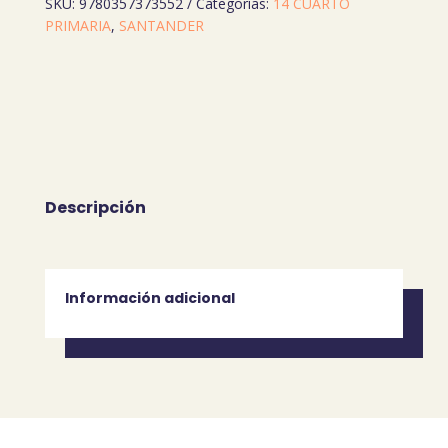
SKU:
9780357373552
Categorías:
14 CUARTO
+
PRIMARIA
,
SANTANDER
OLP
2E
cantidad
Descripción
Información adicional