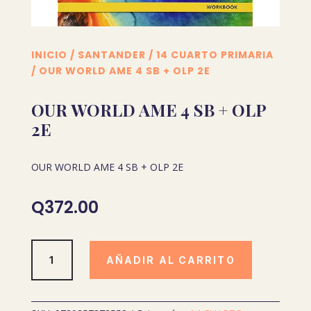
INICIO
/
SANTANDER
/
14 CUARTO PRIMARIA
/ OUR WORLD AME 4 SB + OLP 2E
OUR WORLD AME 4 SB + OLP
2E
OUR WORLD AME 4 SB + OLP 2E
Q
372.00
OUR
AÑADIR AL CARRITO
WORLD
AME
4
SB