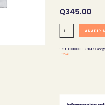
Q
345.00
ROBOTOPIA
AÑADIR 
MAKER
GAMMA
(DIGITAL)
cantidad
SKU:
1000000002204
Catego
ROSAL
Información ad