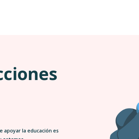
cciones
a
e apoyar la educación es