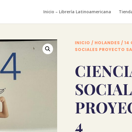
Inicio – Librería Latinoamericana
Tiend
INICIO
/
HOLANDES
/
14
SOCIALES PROYECTO SA
CIENCI
SOCIAL
PROYE
4