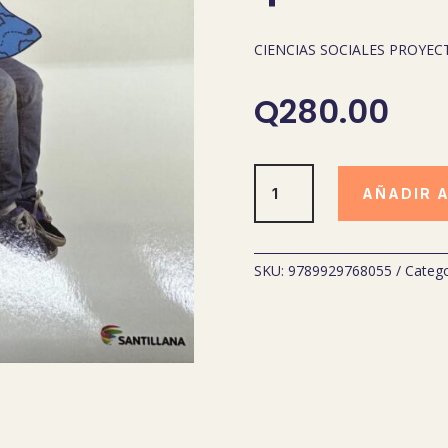
CIENCIAS SOCIALES PROYEC
Q
280.00
CIENCIAS
AÑADIR 
SOCIALES
PROYECTO
SABER
4
SKU:
9789929768055
Catego
cantidad