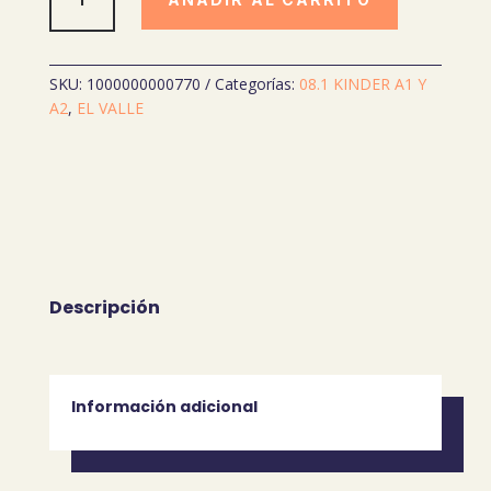
PARA
LA
CIENCIA
Y
SKU:
1000000000770
Categorías:
08.1 KINDER A1 Y
LA
A2
,
EL VALLE
CIUDADANIA
4
AÑOS
MIMOS
cantidad
Descripción
Información adicional