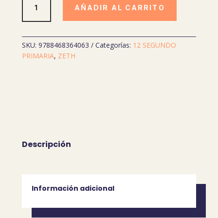
AÑADIR AL CARRITO
DOM
2
(TRIMESTRE
1-
SKU:
9788468364063
Categorías:
12 SEGUNDO
3)
PRIMARIA
,
ZETH
PRIMARIA
cantidad
Descripción
Información adicional